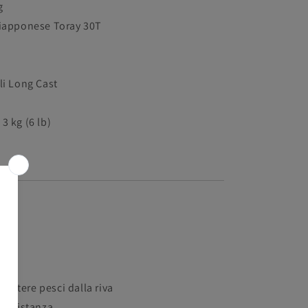
g
giapponese Toray 30T
li Long Cast
3 kg (6 lb)
attere pesci dalla riva
ga distanza