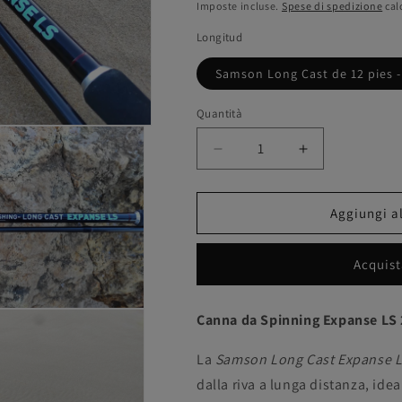
di
Imposte incluse.
Spese di spedizione
cal
listino
Longitud
Samson Long Cast de 12 pies -
Quantità
Diminuisci
Aumenta
quantità
quantità
per
per
Canna
Canna
Aggiungi al
da
da
spinning
spinning
Acquist
Samson
Samson
Long
Long
Cast
Cast
Canna da Spinning Expanse LS 
12
12
piedi
piedi
La
Samson Long Cast Expanse 
-
-
EXPANSE
EXPANSE
dalla riva a lunga distanza, idea
LS
LS