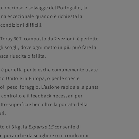
te rocciose e selvagge del Portogallo, la
nna eccezionale quando è richiesta la
ondizioni difficili.
 Toray 30T, composto da 2 sezioni, è perfetto
li scogli, dove ogni metro in più può fare la
sca riuscita o fallita.
g è perfetta per le esche comunemente usate
no Unito e in Europa, o per le specie
oli pesci foraggio. L’azione rapida e la punta
l controllo e il feedback necessari per
tto-superficie ben oltre la portata della
ri.
o di 3 kg, la
Expanse LS
consente di
’acqua anche da scogliere o in condizioni