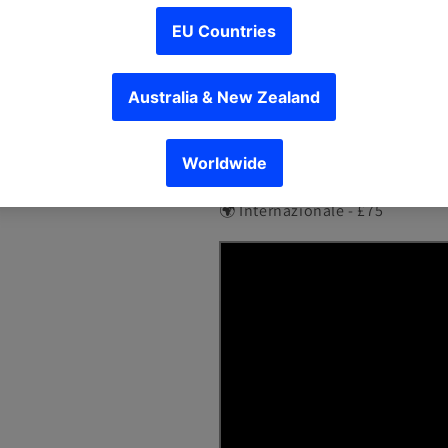
Ottima per controllare esch
Capace di sollevare pesci p
Punta adatta a lavorare l
Spedizione:
🇬🇧 Regno Unito - £20
🇪🇺 Europa - £45
🌍 Internazionale - £75