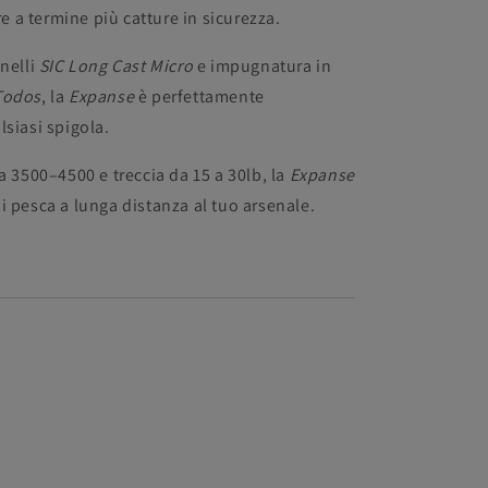
re a termine più catture in sicurezza.
anelli
SIC Long Cast Micro
e impugnatura in
Todos
, la
Expanse
è perfettamente
lsiasi spigola.
a 3500–4500 e treccia da 15 a 30lb, la
Expanse
 pesca a lunga distanza al tuo arsenale.