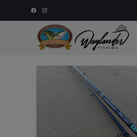
Vai
direttamente
ai contenuti
Facebook
Instagram
Passa alle
informazioni
sul prodotto