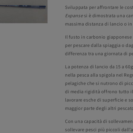
15-
15-
Sviluppata per affrontare le cos
60g
60g
Expanse
si è dimostrata una ca
massima distanza di lancio o in c
Il fusto in carbonio giapponese
per pescare dalla spiaggia o dag
differenza tra una giornata di pe
La potenza di lancio da 15 a 60
nella pesca alla spigola nel Reg
pelagiche che si nutrono di picc
di media rigidità offrono tutto i
lavorare esche di superficie e so
maggior parte degli altri pescato
Con una capacità di sollevament
sollevare pesci più piccoli dall