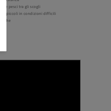
e e pesci tra gli scogli
iù piccoli in condizioni difficili
e esche