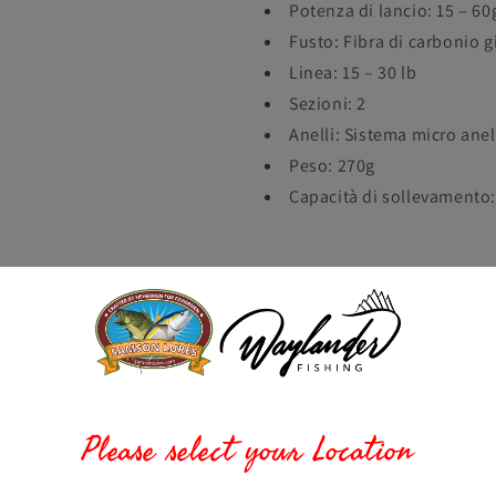
Potenza di lancio: 15 – 60
Fusto: Fibra di carbonio 
Linea: 15 – 30 lb
Sezioni: 2
Anelli: Sistema micro anel
Peso: 270g
Capacità di sollevamento: 
Vantaggi
Canna potente e leggera
Lunghezza ideale per comb
Progettata per lanci a lun