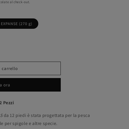
colate al check-out.
 EXPANSE (270 g)
 carrello
a ora
2 Pezzi
LS
da 12 piedi è stata progettata per la pesca
le per spigole e altre specie.